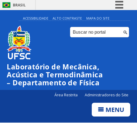
BRASIL
Simplifique!
ACESSIBILIDADE
ALTO CONTRASTE
MAPA DO SITE
Comunica BR
Participe
Acesso à informação
Legislação
Laboratório de Mecânica,
Canais
Acústica e Termodinâmica
– Departamento de Física
Área Restrita
Administradores do Site
MENU