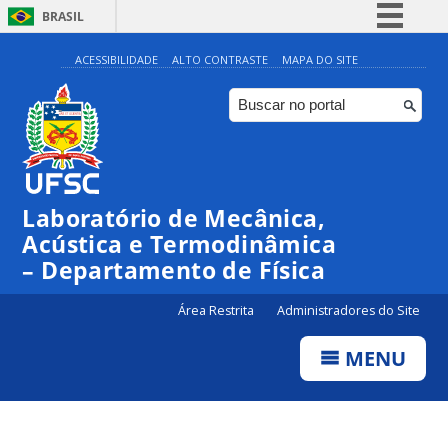
BRASIL
Simplifique!
ACESSIBILIDADE
ALTO CONTRASTE
MAPA DO SITE
Comunica BR
Participe
Acesso à informação
Legislação
Laboratório de Mecânica,
Canais
Acústica e Termodinâmica
– Departamento de Física
Área Restrita
Administradores do Site
MENU