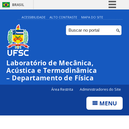
BRASIL
Simplifique!
ACESSIBILIDADE
ALTO CONTRASTE
MAPA DO SITE
Comunica BR
Participe
Acesso à informação
Legislação
Laboratório de Mecânica,
Canais
Acústica e Termodinâmica
– Departamento de Física
Área Restrita
Administradores do Site
MENU