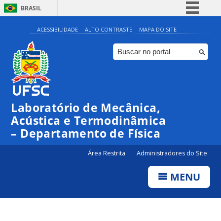
BRASIL
Simplifique!
ACESSIBILIDADE
ALTO CONTRASTE
MAPA DO SITE
Comunica BR
Participe
Acesso à informação
Legislação
Laboratório de Mecânica,
Canais
Acústica e Termodinâmica
– Departamento de Física
Área Restrita
Administradores do Site
MENU