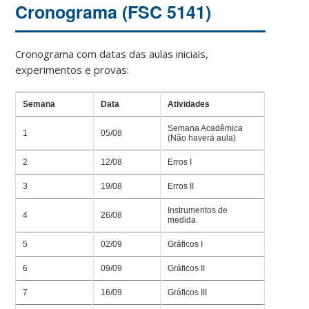
Cronograma (FSC 5141)
Cronograma com datas das aulas iniciais,
experimentos e provas:
Semana
Data
Atividades
Semana Acadêmica
1
05/08
(Não haverá aula)
2
12/08
Erros I
3
19/08
Erros II
Instrumentos de
4
26/08
medida
5
02/09
Gráficos I
6
09/09
Gráficos II
7
16/09
Gráficos III