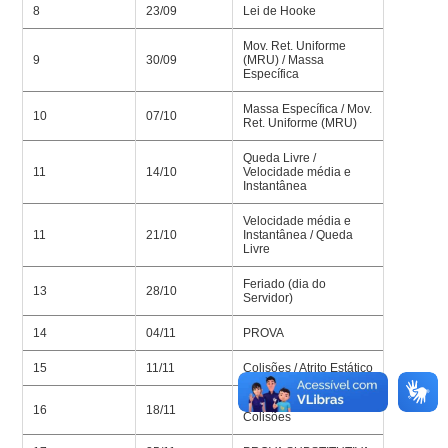
8
23/09
Lei de Hooke
Mov. Ret. Uniforme
9
30/09
(MRU) / Massa
Específica
Massa Específica / Mov.
10
07/10
Ret. Uniforme (MRU)
Queda Livre /
11
14/10
Velocidade média e
Instantânea
Velocidade média e
11
21/10
Instantânea / Queda
Livre
Feriado (dia do
13
28/10
Servidor)
14
04/11
PROVA
15
11/11
Colisões / Atrito Estático
Atrito Estático /
16
18/11
Colisões