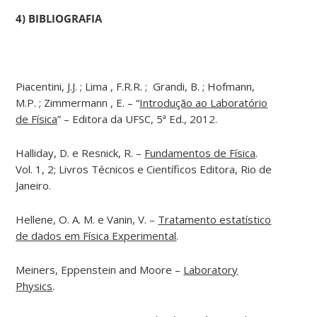
4) BIBLIOGRAFIA
Piacentini, J.J. ; Lima , F.R.R. ; Grandi, B. ; Hofmann,
M.P. ; Zimmermann , E. – “
Introdução ao Laboratório
de Física
” – Editora da UFSC, 5ª Ed., 2012.
Halliday, D. e Resnick, R. –
Fundamentos de Física
.
Vol. 1, 2; Livros Técnicos e Científicos Editora, Rio de
Janeiro.
Hellene, O. A. M. e Vanin, V. –
Tratamento estatístico
de dados em Física Experimental
.
Meiners, Eppenstein and Moore –
Laboratory
Physics
.