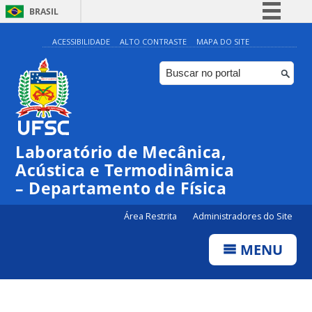
BRASIL
Simplifique!
ACESSIBILIDADE
ALTO CONTRASTE
MAPA DO SITE
Comunica BR
Participe
Acesso à informação
Legislação
Laboratório de Mecânica,
Canais
Acústica e Termodinâmica
– Departamento de Física
Área Restrita
Administradores do Site
MENU