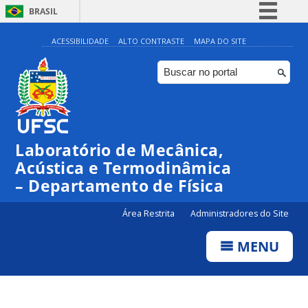
BRASIL
Simplifique!
ACESSIBILIDADE
ALTO CONTRASTE
MAPA DO SITE
Comunica BR
Participe
Acesso à informação
Legislação
Laboratório de Mecânica,
Canais
Acústica e Termodinâmica
– Departamento de Física
Área Restrita
Administradores do Site
MENU