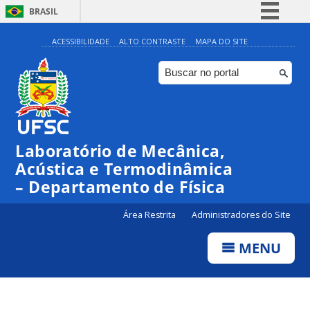
BRASIL
Simplifique!
ACESSIBILIDADE
ALTO CONTRASTE
MAPA DO SITE
Comunica BR
Participe
Acesso à informação
Legislação
Laboratório de Mecânica,
Canais
Acústica e Termodinâmica
– Departamento de Física
Área Restrita
Administradores do Site
MENU